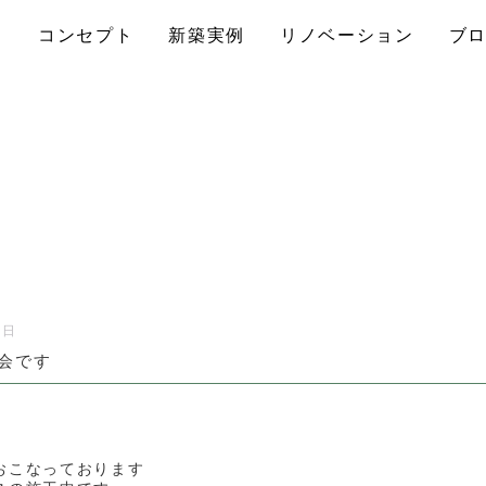
コンセプト
新築実例
リノベーション
ブ
0日
会です
おこなっております