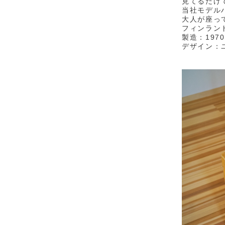
見てるだけ
当社モデル
大人が座っ
フィンラン
製造：1970
デザイン：