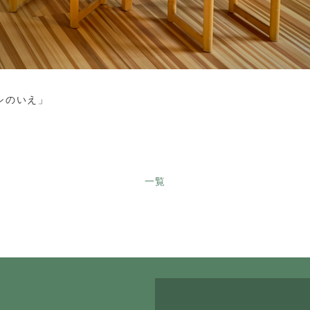
シのいえ」
一覧