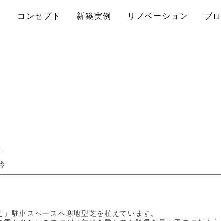
コンセプト
新築実例
リノベーション
ブ
日
今
え」駐車スペースへ寒地型芝を植えています。