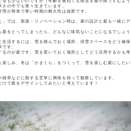
で雪も少ないのですが（年齢を重ねても除雪を最小限ですむよう
寒さの中でも青々生きています。
管理が簡単で寒い時期の耐久性は抜群です。
え」では、新築・リノベーション時は、家の設計と庭も一緒にデ
ら庭をとってしまったら、どんなに味気ないことになるでしょう
に生活するには、雪を積んでおく場所、排雪スペースをどう確保
事です。
するのが庭です。雪を置いておく場所としてどう活用するかも考
。
を楽しみ、冬は「かまくら」をつくって、雪を楽しむ庭にしたい
や雑草などに類する芝草に興味を持って観察しています。
だけで庭をデザインしてみたいと考えています！