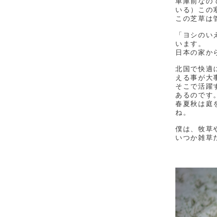
車庫前なの
いる）この
この芝草は
「ヨシのい
います。
日本の家か
北国で快適
える事が大
そこで活躍
あるのです
春夏秋は庭
ね。
僕は、牧草
いつか雑草