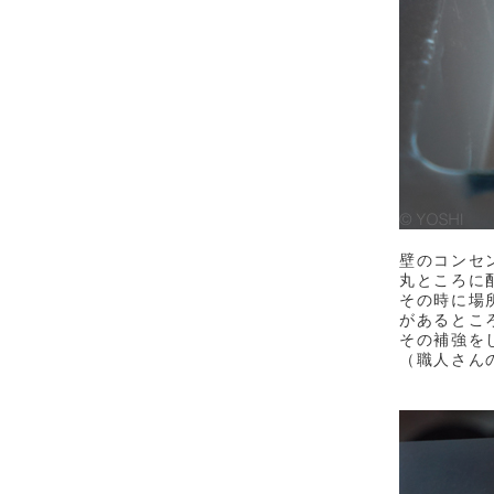
壁のコンセ
丸ところに
その時に場
があるとこ
その補強を
（職人さん