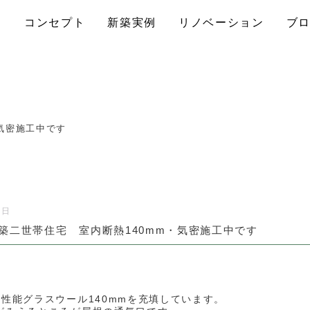
コンセプト
新築実例
リノベーション
ブ
気密施工中です
0日
築二世帯住宅 室内断熱140mm・気密施工中です
高性能グラスウール140mmを充填しています。