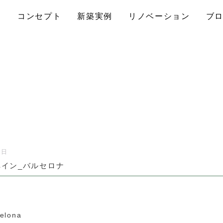
コンセプト
新築実例
リノベーション
ブ
4日
スペイン_バルセロナ
celona