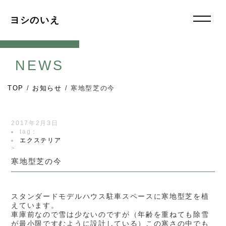
ヨシのいえ
NEWS
TOP
/
お知らせ
/
寒地型芝の今
2017年2月3日
tag：
エクステリア
>
寒地型芝の今
スタンダードモデルハウス駐車スペースに寒地型芝を植
えています。
車庫前なので雪は少ないのですが（年齢を重ねても除雪
が最小限ですむように設計している）この寒さの中でも