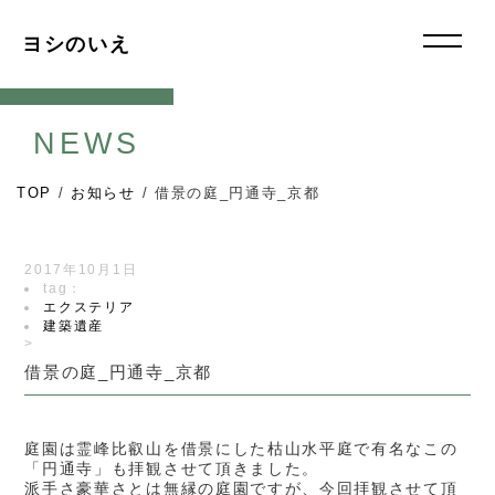
ヨシのいえ
NEWS
TOP
/
お知らせ
/
借景の庭_円通寺_京都
2017年10月1日
tag：
エクステリア
建築遺産
>
借景の庭_円通寺_京都
庭園は霊峰比叡山を借景にした枯山水平庭で有名なこの
「円通寺」も拝観させて頂きました。
派手さ豪華さとは無縁の庭園ですが、今回拝観させて頂