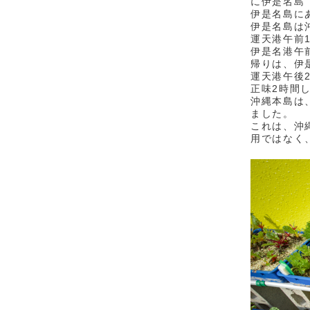
に伊是名島
伊是名島に
伊是名島は
運天港午前1
伊是名港午前
帰りは、伊
運天港午後2
正味2時間
沖縄本島は
ました。
これは、沖
用ではなく