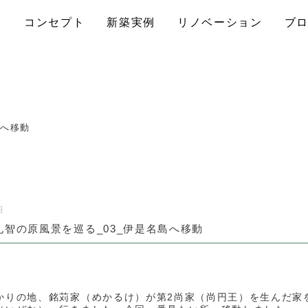
コンセプト
新築実例
リノベーション
ブ
島へ移動
日
礼智の原風景を巡る_03_伊是名島へ移動
かりの地、銘苅家（めかるけ）が第2尚家（尚円王）を生んだ家