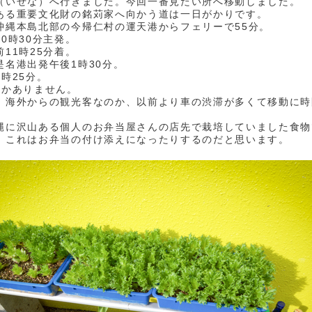
（いぜな）へ行きました。今回一番見たい所へ移動しました。
ある重要文化財の銘苅家へ向かう道は一日がかりです。
沖縄本島北部の今帰仁村の運天港からフェリーで55分。
0時30分主発。
11時25分着。
是名港出発午後1時30分。
時25分。
しかありません。
、海外からの観光客なのか、以前より車の渋滞が多くて移動に時
縄に沢山ある個人のお弁当屋さんの店先で栽培していました食物
、これはお弁当の付け添えになったりするのだと思います。