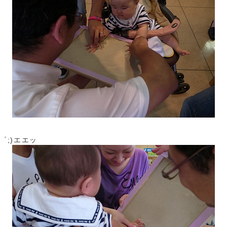
゜;)エエッ