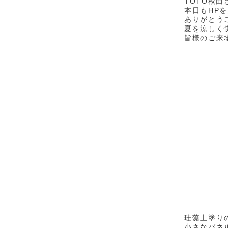
TOTO秋
本日もHP
ありがとう
夏を涼しく
皆様のご来場
珪藻土塗り
小さなパネ