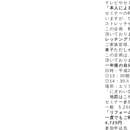
テレビやセ
「本人によ
セミナーの
いますが、
ストレッチ
この企画 
頂いており
レッチング
ご家族皆様
兼子ただし
この企画は
頂いており
一年後の自
日時：平成2
◎13：30
◎14：30
場所：エリ
「にぎわい
地図はこ
セミナー参
一般 5,25
「リフォー
一度でもご
4,725円
参加申込先