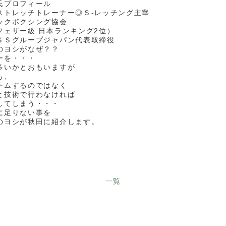
氏プロフィール
ストレッチトレーナー◎Ｓ-レッチング主宰
ックボクシング協会
フェザー級 日本ランキング2位）
ＳＳグループジャパン代表取締役
のヨシがなぜ？？
ーを・・・
多いかとおもいますが
も、
ームするのではなく
と技術で行わなければ
してしまう・・・
に足りない事を
のヨシが秋田に紹介します。
一覧