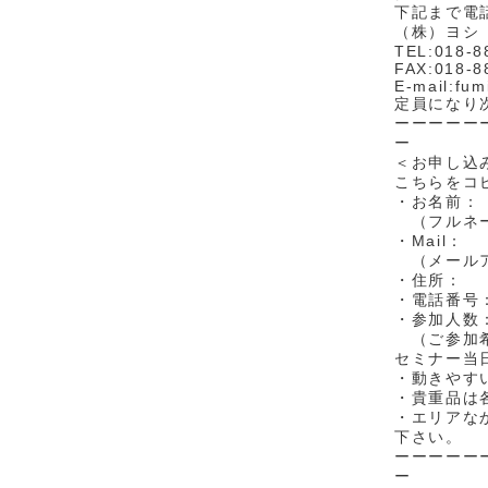
下記まで電話
（株）ヨシ
TEL:018-8
FAX:018-8
E-mail:fum
定員になり
ーーーーー
ー
＜お申し込
こちらをコ
・お名前：
（フルネ
・Mail：
（メールア
・住所：
・電話番
・参加人
（ご参加希
セミナー当
・動きやす
・貴重品は
・エリアな
下さい。
ーーーーー
ー