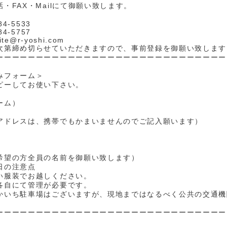
・FAX・Mailにて御願い致します。
84-5533
84-5757
ite@r-yoshi.com
次第締め切らせていただきますので、事前登録を御願い致します
ーーーーーーーーーーーーーーーーーーーーーーーーーーーーー
みフォーム＞
ピーしてお使い下さい。
ーム）
ドレスは、携帯でもかまいませんのでご記入願います）
号：
数：
望の方全員の名前を御願い致します）
日の注意点
い服装でお越しください。
各自にて管理が必要です。
かいち駐車場はございますが、現地まではなるべく公共の交通機
ーーーーーーーーーーーーーーーーーーーーーーーーーーーーー