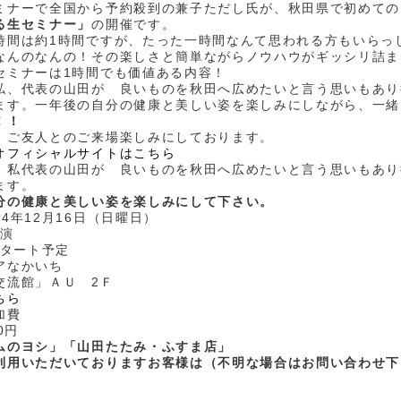
ミナーで全国から予約殺到の兼子ただし氏が、秋田県で初めての
る生セミナー」
の開催です。
時間は約1時間ですが、たった一時間なんて思われる方もいらっ
なんのなんの！その楽しさと簡単ながらノウハウがギッシリ詰ま
セミナーは1時間でも価値ある内容！
私、代表の山田が 良いものを秋田へ広めたいと言う思いもあり
ます。一年後の自分の健康と美しい姿を楽しみにしながら、一緒
！！
、ご友人とのご来場楽しみにしております。
オフィシャルサイトはこちら
、私代表の山田が 良いものを秋田へ広めたいと言う思いもあり
ます。
分の健康と美しい姿を楽しみにして下さい。
4年12月16日（日曜日）
開演
スタート予定
アなかいち
交流館」ＡＵ 2Ｆ
ちら
加費
0円
ムのヨシ」「山田たたみ・ふすま店」
利用いただいておりますお客様は（不明な場合はお問い合わせ下