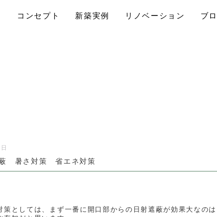
コンセプト
新築実例
リノベーション
ブ
3日
蔽 暑さ対策 省エネ対策
対策としては、まず一番に開口部からの日射遮蔽が効果大なのは