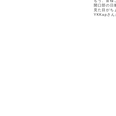
もう、皆様
開口部の日
見た目がち
YKKap