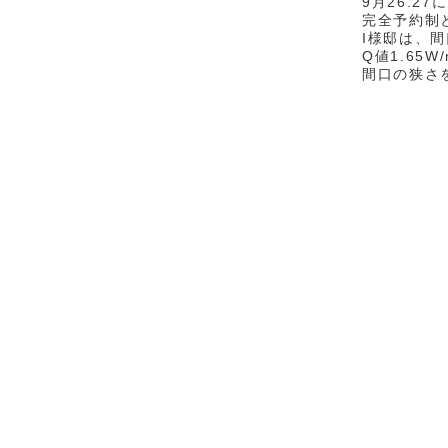
9月26.2
完全予約制
I様邸は、間
Q値1.65
間口の狭さ