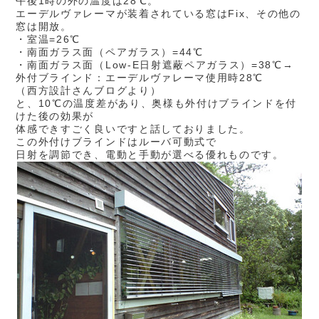
午後1時の外の温度は28℃。
エーデルヴァレーマが装着されている窓はFix、その他の
窓は開放。
・室温=26℃
・南面ガラス面（ペアガラス）=44℃
・南面ガラス面（Low-E日射遮蔽ペアガラス）=38℃→
外付ブラインド：エーデルヴァレーマ使用時28℃
（西方設計さんブログより）
と、10℃の温度差があり、奥様も外付けブラインドを付
けた後の効果が
体感できすごく良いですと話しておりました。
この外付けブラインドはルーバ可動式で
日射を調節でき、電動と手動が選べる優れものです。