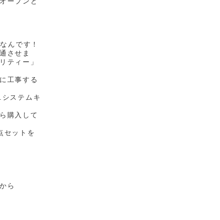
オープンと
めなんです！
通させま
リティー」
に工事する
.システムキ
ら購入して
点セットを
。
から