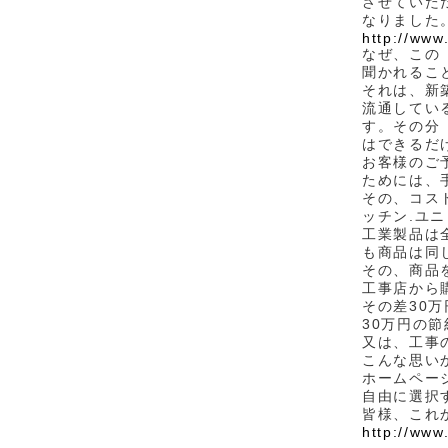
させていた
なりました
http://www
なぜ、この
聞かれるこ
それは、新
流通してい
す。その分
はできるだ
お客様のご
ためには、
その、コス
ッチン.ユ
工業製品は
も商品は同
その、商品
工事店から
その差30万
30万円の節
又は、工事
こんな思い
ホームペー
自由に選択
皆様、これ
http://www