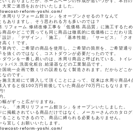
だいておりましたが、ホームページの作成が追いつかず、本日の
。大変ご迷惑をおかけいたしました。
.lowcost-reform-yoshi.com/
「水周りリフォーム館ヨシ」をオープンさせるの？なんて
ともありますし、そう思われる方も多いのでは？
築.リフォーム.修繕改修工事を「低価格.高品質」に施工するた
る商品やどこで買っても同じ商品は徹底的に低価格にこだわり流
「設計」「デザイン」「施工」「基本性能」「サービス」「クオ
け高く！です。
予算内で、ご希望の商品を使用し、ご希望の箇所を、ご希望通り
手を抜くのではなく、コストダウンが必要だったのです。
トダウンを一番し易いのは、水周り商品と呼ばれている、トイレ
ニットバス.洗面化粧台.給湯器などの工業製品です。
全国統一企画で数ミリの誤差もなく製造されます。だからどこか
じなのです。
を施主支給にて購入して頂くことによって、従来は水周り商品4
購入すると役100万円前後していた商品が70万円にもなります
円!
約。
の幅がずっと広がりますね。
から、「水周りリフォーム館ヨシ」をオープンいたしました。
ジに掲載されている商品だけではなく、メーカーさんのカタログ
することもできるので、商品に縛られる必要もありません。
から宜しくお願いいたします。
.lowcost-reform-yoshi.com/