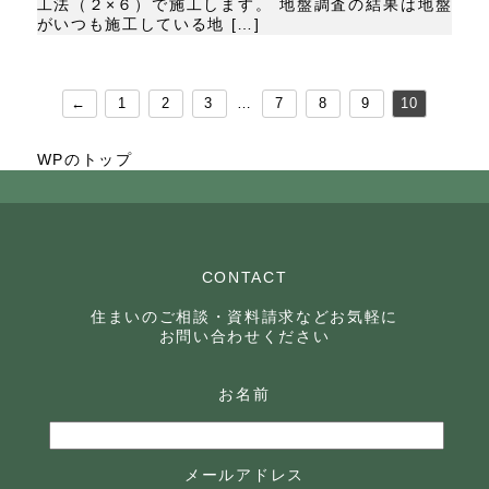
工法（２×６）で施工します。 地盤調査の結果は地盤
がいつも施工している地 […]
←
1
2
3
…
7
8
9
10
WPのトップ
CONTACT
住まいのご相談・資料請求などお気軽に
お問い合わせください
お名前
メールアドレス