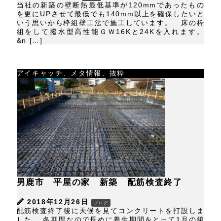
当社の新築の壁断熱最低基準が120mmであったもの
を更にUPさせて最低でも140mm以上を確保したいと
いう思いから枠組壁工法で施工しています。 床の枠
組をして撥水型高性能ＧＷ16Kと24Kを入れます。
&n […]
アイキャッチ、メタ情報、抜粋
男鹿市 平屋の家 新築 配筋検査終了
2018年12月26日
ブログ
配筋検査終了後に天候を見てコンクリートを打設しま
した。 冬期間なので長めに養生期間をとって1月の後