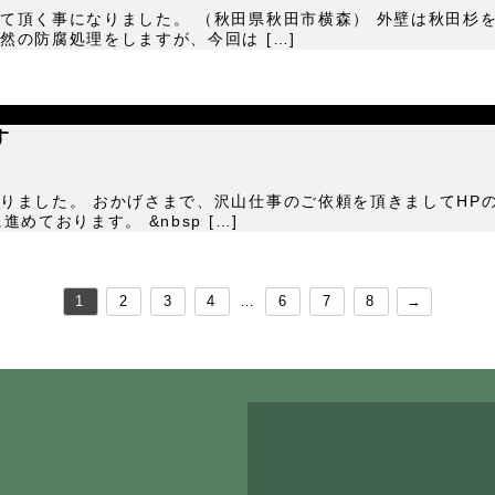
て頂く事になりました。 （秋田県秋田市横森） 外壁は秋田杉
の防腐処理をしますが、今回は […]
す
りました。 おかげさまで、沢山仕事のご依頼を頂きましてHP
ております。 &nbsp […]
1
2
3
4
…
6
7
8
→