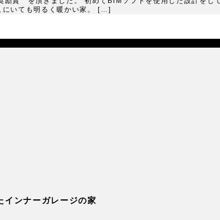
奨励賞 を頂きました。 初めてBIMソフトを使用した設計をし
にいても明るく暖かい家。 […]
たインナーガレージの家