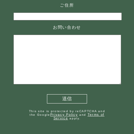
ご住所
お問い合わせ
This site is protected by reCAPTCHA and
Privacy Policy
Terms of
the Google
and
Service
apply.