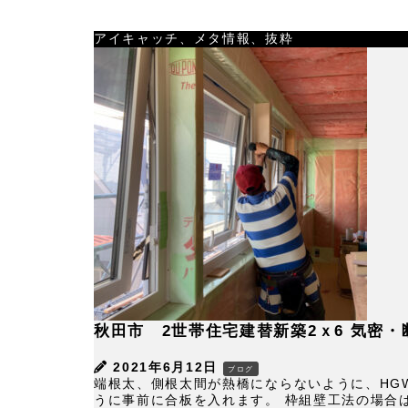
アイキャッチ、メタ情報、抜粋
秋田市 2世帯住宅建替新築2ｘ6 気密・
2021年6月12日
ブログ
端根太、側根太間が熱橋にならないように、HGW
うに事前に合板を入れます。 枠組壁工法の場合は