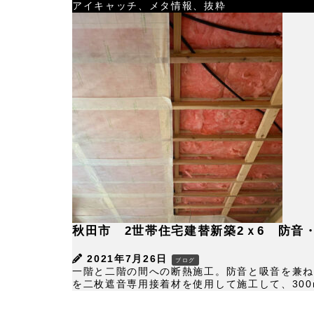
アイキャッチ、メタ情報、抜粋
秋田市 2世帯住宅建替新築2ｘ6 防音
2021年7月26日
ブログ
一階と二階の間への断熱施工。防音と吸音を兼ね
を二枚遮音専用接着材を使用して施工して、300