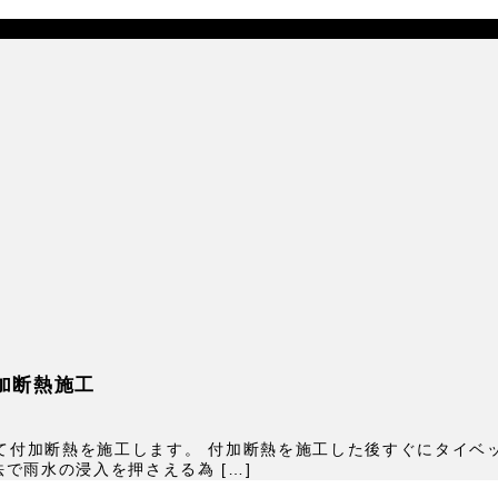
加断熱施工
付けて付加断熱を施工します。 付加断熱を施工した後すぐにタイ
で雨水の浸入を押さえる為 […]