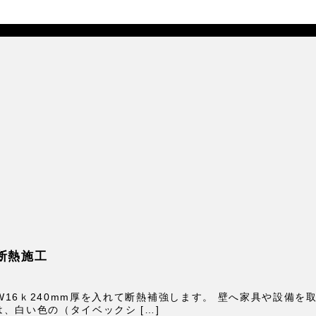
断熱施工
16ｋ240mm厚を入れて断熱補強します。 壁へ家具や設備
、白い色の（タイベックシ […]