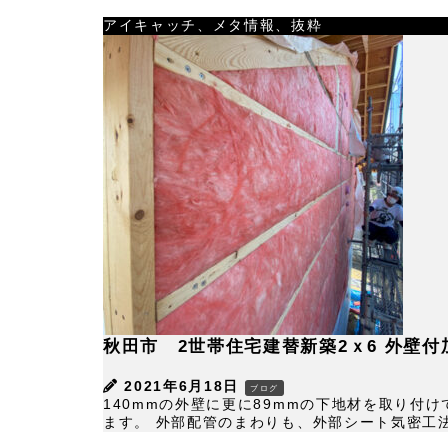
アイキャッチ、メタ情報、抜粋
秋田市 2世帯住宅建替新築2ｘ6 外壁付
2021年6月18日
ブログ
140mmの外壁に更に89mmの下地材を取り
ます。 外部配管のまわりも、外部シート気密工法