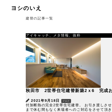
ヨシのいえ
建替の記事一覧
アイキャッチ、メタ情報、抜粋
秋田市 2世帯住宅建替新築2ｘ6 完成
2021年9月18日
ブログ
付加断熱の完全2世帯住宅建替。 お引き渡しさ
まで休む間もなく来場者へのご対応をさせて頂きま