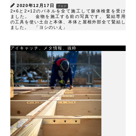
2020年12月17日
ブログ
2×6と2×12のパネルを全て施工して躯体検査を受け
ました。 金物を施工する前の写真です。 緊結専用
の工具を使い土台と本体、本体と屋根外部全て緊結し
ました。 「ヨシのいえ」
アイキャッチ、メタ情報、抜粋