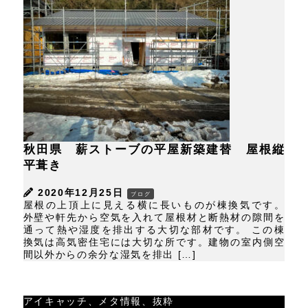
秋田県 薪ストーブの平屋新築建替 屋根縦
平葺き
2020年12月25日
ブログ
屋根の上頂上に見える横に長いものが棟換気です。
外壁や軒先から空気を入れて屋根材と断熱材の隙間を
通って熱や湿度を排出する大切な部材です。 この棟
換気は高気密住宅には大切な所です。建物の室内側空
間以外からの余分な湿気を排出 […]
アイキャッチ、メタ情報、抜粋