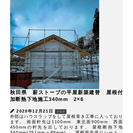
秋田県 薪ストーブの平屋新築建替 屋根付
加断熱下地施工340mm 2×6
2020年12月21日
ブログ
外部はハウスラップをして屋根葺き工事に入っており
ます。 南面軒先は1100mm 東北面900mm 西面
450mmの軒先を出しております。 屋根断熱下地
340mm(251mm＋89mm) 屋根面先張りシート。