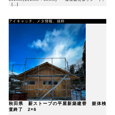
[…]
アイキャッチ、メタ情報、抜粋
秋田県 薪ストーブの平屋新築建替 躯体検
査終了 2×6