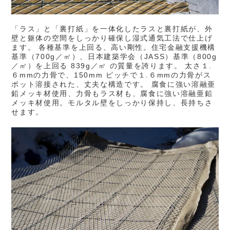
「ラス」と「裏打紙」を一体化したラスと裏打紙が、外
壁と躯体の空間をしっかり確保し湿式通気工法で仕上げ
ます。 各種基準を上回る、高い剛性。住宅金融支援機構
基準（700g／㎡）、日本建築学会（JASS）基準（800g
／㎡）を上回る 839g／㎡ の質量を誇ります。 太さ１.
６mmの力骨で、150mm ピッチで１.６mmの力骨がス
ポット溶接された、丈夫な構造です。 腐食に強い溶融亜
鉛メッキ材使用、力骨もラス材も、腐食に強い溶融亜鉛
メッキ材使用。モルタル壁をしっかり保持し、長持ちさ
せます。