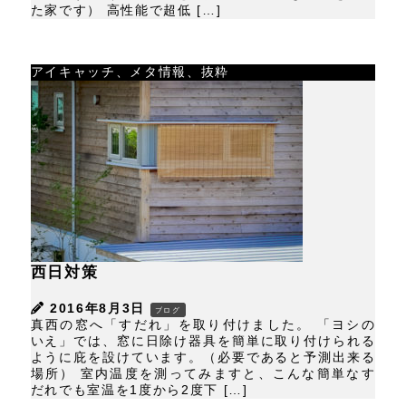
た家です） 高性能で超低 […]
アイキャッチ、メタ情報、抜粋
西日対策
2016年8月3日
ブログ
真西の窓へ「すだれ」を取り付けました。 「ヨシの
いえ」では、窓に日除け器具を簡単に取り付けられる
ように庇を設けています。（必要であると予測出来る
場所） 室内温度を測ってみますと、こんな簡単なす
だれでも室温を1度から2度下 […]