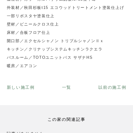
外装材／秋田杉板t15 エコウッドトリートメント塗装仕上げ
一部リボスタヤ塗装仕上
壁材／ビニールクロス仕上
床材／合板フロア仕上
開口部／エクセルシャノン トリプルシャノンⅡｘ
キッチン／クリナップシステムキッチンラクエラ
バスルーム／TOTOユニットバス サザナHS
暖房／エアコン
新しい施工例
一覧
以前の施工例
この家の関連記事