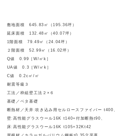
敷地面積 645.83㎡（195.36坪）
延床面積 132.48㎡（40.07坪）
1階面積 79.49㎡（24.04坪）
２階面積 52.99㎡（16.02坪）
Q値 0.99［W/㎡k］
UA値 0.3［W/㎡k］
C値 0.2c㎡/㎡
耐震等級３
工法／枠組壁工法２×６
基礎／ベタ基礎
断熱材／天井:吹き込み用セルロースファイバー t400、
壁:高性能グラスウール16K t140+付加断熱t90、
床:高性能グラスウール16K t105+32Kt42
屋根材／カラーガルバリウム鋼板t0.35立平葺