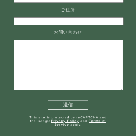
ご住所
お問い合わせ
This site is protected by reCAPTCHA and
Privacy Policy
Terms of
the Google
and
Service
apply.