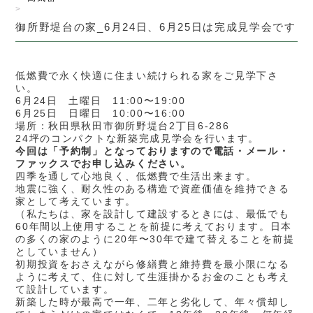
>
御所野堤台の家_6月24日、6月25日は完成見学会です
低燃費で永く快適に住まい続けられる家をご見学下さ
い。
6月24日 土曜日 11:00〜19:00
6月25日 日曜日 10:00〜16:00
場所：秋田県秋田市御所野堤台2丁目6-286
24坪のコンパクトな新築完成見学会を行います。
今回は「予約制」となっておりますので電話・メール・
ファックスでお申し込みください。
四季を通して心地良く、低燃費で生活出来ます。
地震に強く、耐久性のある構造で資産価値を維持できる
家として考えています。
（私たちは、家を設計して建設するときには、最低でも
60年間以上使用することを前提に考えております。日本
の多くの家のように20年〜30年で建て替えることを前提
としていません）
初期投資をおさえながら修繕費と維持費を最小限になる
ように考えて、住に対して生涯掛かるお金のことも考え
て設計しています。
新築した時が最高で一年、二年と劣化して、年々償却し