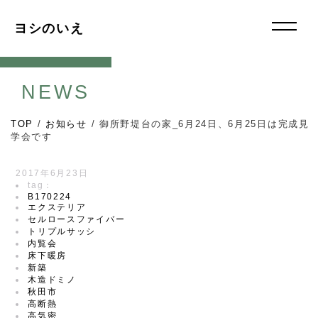
ヨシのいえ
NEWS
TOP
/
お知らせ
/
御所野堤台の家_6月24日、6月25日は完成見
学会です
2017年6月23日
tag：
B170224
エクステリア
セルロースファイバー
トリプルサッシ
内覧会
床下暖房
新築
木造ドミノ
秋田市
高断熱
高気密