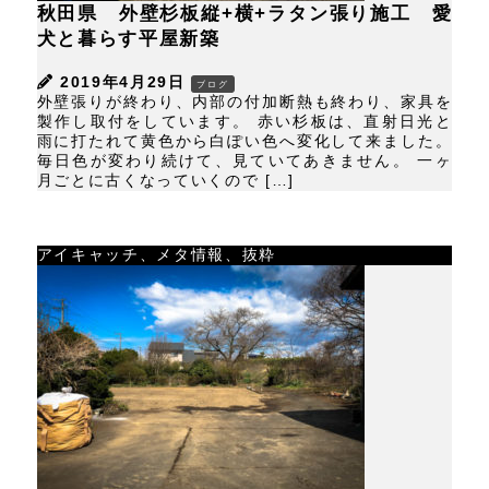
秋田県 外壁杉板縦+横+ラタン張り施工 愛
犬と暮らす平屋新築
2019年4月29日
ブログ
外壁張りが終わり、内部の付加断熱も終わり、家具を
製作し取付をしています。 赤い杉板は、直射日光と
雨に打たれて黄色から白ぽい色へ変化して来ました。
毎日色が変わり続けて、見ていてあきません。 一ヶ
月ごとに古くなっていくので […]
アイキャッチ、メタ情報、抜粋