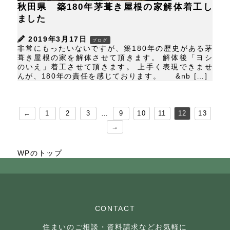
秋田県 築180年茅葺き屋根の家解体着工し
ました
2019年3月17日
ブログ
非常にもったいないですが、築180年の歴史がある茅
葺き屋根の家を解体させて頂きます。 解体後「ヨシ
のいえ」着工させて頂きます。 上手く表現できませ
んが、180年の責任を感じております。 &nb […]
←
1
2
3
…
9
10
11
12
13
→
WPのトップ
CONTACT
住まいのご相談・資料請求などお気軽に