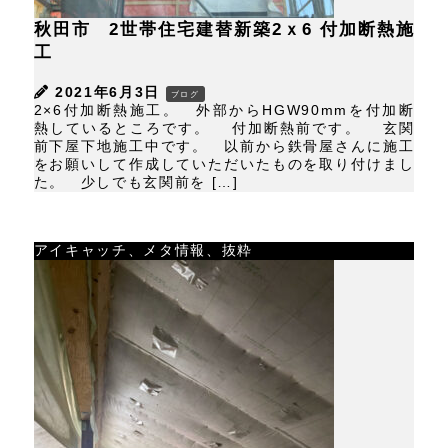
秋田市 2世帯住宅建替新築2ｘ6 付加断熱施
工
2021年6月3日
ブログ
2×6付加断熱施工。 外部からHGW90mmを付加断
熱しているところです。 付加断熱前です。 玄関
前下屋下地施工中です。 以前から鉄骨屋さんに施工
をお願いして作成していただいたものを取り付けまし
た。 少しでも玄関前を […]
アイキャッチ、メタ情報、抜粋