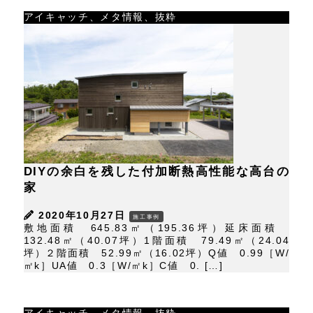
アイキャッチ、メタ情報、抜粋
DIYの余白を残した付加断熱高性能な高台の
家
2020年10月27日
施工事例
敷地面積 645.83㎡（195.36坪）延床面積
132.48㎡（40.07坪）1階面積 79.49㎡（24.04
坪）２階面積 52.99㎡（16.02坪）Q値 0.99［W/
㎡k］UA値 0.3［W/㎡k］C値 0. […]