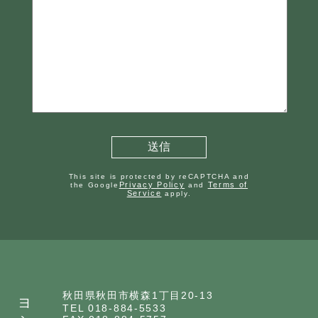
This site is protected by reCAPTCHA and
Privacy Policy
Terms of
the Google
and
Service
apply.
秋田県秋田市横森1丁目20-13
TEL 018-884-5533