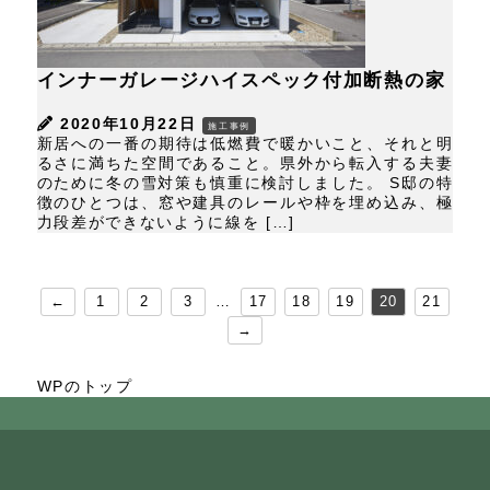
インナーガレージハイスペック付加断熱の家
2020年10月22日
施工事例
新居への一番の期待は低燃費で暖かいこと、それと明
るさに満ちた空間であること。県外から転入する夫妻
のために冬の雪対策も慎重に検討しました。 S邸の特
徴のひとつは、窓や建具のレールや枠を埋め込み、極
力段差ができないように線を […]
←
1
2
3
…
17
18
19
20
21
→
WPのトップ