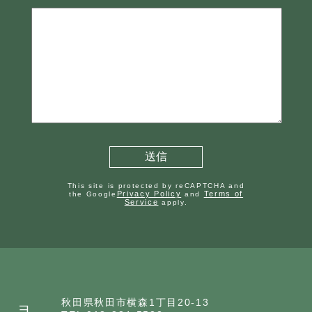
This site is protected by reCAPTCHA and
Privacy Policy
Terms of
the Google
and
Service
apply.
秋田県秋田市横森1丁目20-13