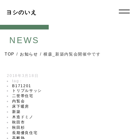
ヨシのいえ
NEWS
TOP
/
お知らせ
/
横森_新築内覧会開催中です
2018年3月18日
tag：
B171201
トリプルサッシ
二世帯住宅
内覧会
床下暖房
新築
木造ドミノ
秋田市
秋田杉
長期優良住宅
高断熱