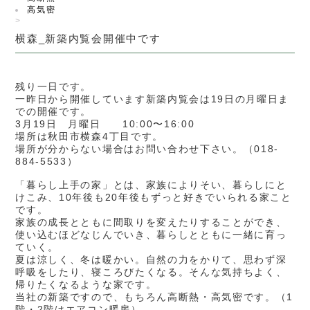
高気密
>
横森_新築内覧会開催中です
残り一日です。
一昨日から開催しています新築内覧会は19日の月曜日ま
での開催です。
3月19日 月曜日 10:00〜16:00
場所は秋田市横森4丁目です。
場所が分からない場合はお問い合わせ下さい。（018-
884-5533）
「暮らし上手の家」とは、家族によりそい、暮らしにと
けこみ、10年後も20年後もずっと好きでいられる家こと
です。
家族の成長とともに間取りを変えたりすることができ、
使い込むほどなじんでいき、暮らしとともに一緒に育っ
ていく。
夏は涼しく、冬は暖かい。自然の力をかりて、思わず深
呼吸をしたり、寝ころびたくなる。そんな気持ちよく、
帰りたくなるような家です。
当社の新築ですので、もちろん高断熱・高気密です。（1
階・2階はエアコン暖房）