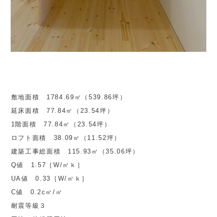
敷地面積 1784.69㎡（539.86坪）
延床面積 77.84㎡（23.54坪）
1階面積 77.84㎡（23.54坪）
ロフト面積 38.09㎡（11.52坪）
建築工事総面積 115.93㎡（35.06坪）
Q値 1.57［W/㎡ｋ］
UA値 0.33［W/㎡ｋ］
C値 0.2c㎡/㎡
耐震等級３