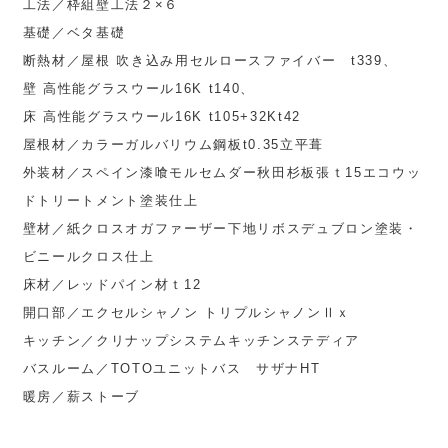
工法／枠組壁工法２×６
基礎／ベタ基礎
断熱材／屋根 吹き込み用セルロースファイバー t339、
壁 高性能グラスウール16K t140、
床 高性能グラスウール16K t105+32Kt42
屋根材／カラーガルバリウム鋼板t0.35立平葺
外装材／スペイン漆喰モルセムダー秋田杉板張ｔ15エコウッ
ドトリートメント塗装仕上
壁材／紙クロスオガファーザー下地リボスデュブロン塗装・
ビニールクロス仕上
床材／レッドパイン材ｔ12
開口部／エクセルシャノン トリプルシャノンⅡｘ
キッチン／クリナップシステムキッチンステディア
バスルーム／TOTOユニットバス サザナHT
暖房／薪ストーブ