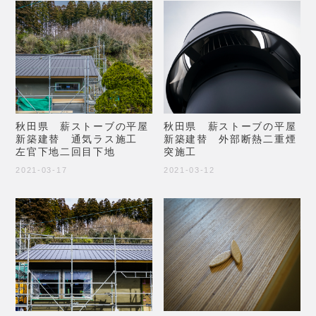
秋田県 薪ストーブの平屋
秋田県 薪ストーブの平屋
新築建替 通気ラス施工
新築建替 外部断熱二重煙
左官下地二回目下地
突施工
2021-03-17
2021-03-12