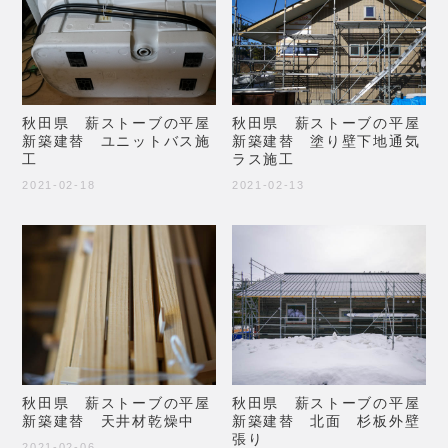
秋田県 薪ストーブの平屋
秋田県 薪ストーブの平屋
新築建替 ユニットバス施
新築建替 塗り壁下地通気
工
ラス施工
2021-02-18
2021-02-13
秋田県 薪ストーブの平屋
秋田県 薪ストーブの平屋
新築建替 天井材乾燥中
新築建替 北面 杉板外壁
張り
2021-02-06